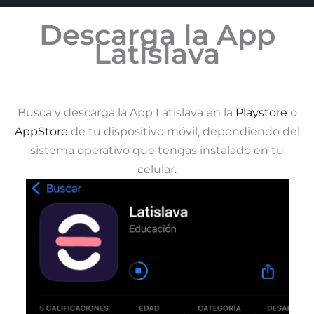
Descarga la App
Latislava
Busca y descarga la App Latislava en la
Playstore
o
AppStore
de tu dispositivo móvil, dependiendo del
sistema operativo que tengas instalado en tu
celular.