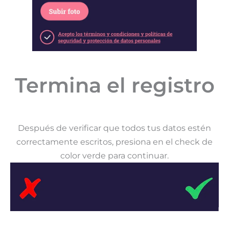
Termina el registro
Después de verificar que todos tus datos estén
correctamente escritos, presiona en el check de
color verde para continuar.