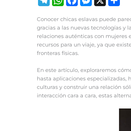
T
W
F
M
X
C
e
h
a
e
o
Conocer chicas eslavas puede parece
l
a
c
s
m
gracias a las nuevas tecnologías y 
e
t
e
s
p
relaciones auténticas con mujeres e
recursos para un viaje, ya que exist
g
s
b
e
a
fronteras físicas.
r
A
o
n
r
En este artículo, exploraremos cómo
a
p
o
g
t
hasta aplicaciones especializadas
m
p
k
e
i
culturas y construir una relación só
r
r
interacción cara a cara, estas alter