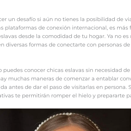
r un desafío si aún no tienes la posibilidad de vi
las plataformas de conexión internacional, es más 
slavas desde la comodidad de tu hogar. Ya no es n
en diversas formas de conectarte con personas de c
 puedes conocer chicas eslavas sin necesidad de v
, hay muchas maneras de comenzar a entablar conv
lida antes de dar el paso de visitarlas en persona.
nativas te permitirán romper el hielo y prepararte 