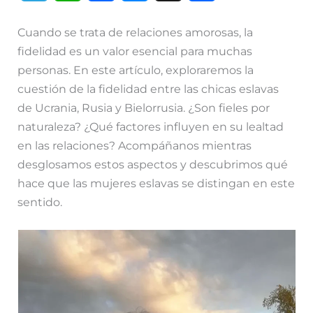
e
h
a
e
o
Cuando se trata de relaciones amorosas, la
l
a
c
s
m
fidelidad es un valor esencial para muchas
personas. En este artículo, exploraremos la
e
t
e
s
p
cuestión de la fidelidad entre las chicas eslavas
g
s
b
e
a
de Ucrania, Rusia y Bielorrusia. ¿Son fieles por
naturaleza? ¿Qué factores influyen en su lealtad
r
A
o
n
r
en las relaciones? Acompáñanos mientras
a
p
o
g
t
desglosamos estos aspectos y descubrimos qué
hace que las mujeres eslavas se distingan en este
m
p
k
e
i
sentido.
r
r