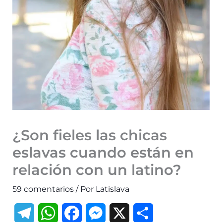
¿Son fieles las chicas
eslavas cuando están en
relación con un latino?
59 comentarios
/ Por
Latislava
T
W
F
M
X
C