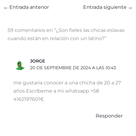
l
a
c
s
m
←
Entrada anterior
Entrada siguiente
→
e
t
e
s
p
g
s
b
e
a
59 comentarios en “¿Son fieles las chicas eslavas
r
A
o
n
r
cuando están en relación con un latino?”
a
p
o
g
t
JORGE
m
p
k
e
i
20 DE SEPTIEMBRE DE 2024 A LAS 10:43
r
r
me gustaria conocer a una chicha de 20 a 27
años Escríbeme a mi whatsapp +58
4162197601€
Responder