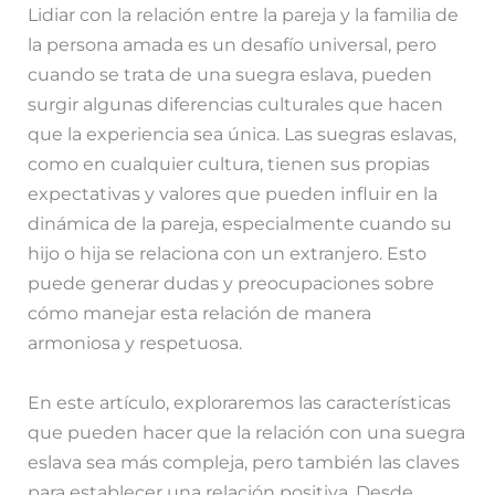
Lidiar con la relación entre la pareja y la familia de
l
a
c
s
m
la persona amada es un desafío universal, pero
cuando se trata de una suegra eslava, pueden
e
t
e
s
p
surgir algunas diferencias culturales que hacen
g
s
b
e
a
que la experiencia sea única. Las suegras eslavas,
como en cualquier cultura, tienen sus propias
r
A
o
n
r
expectativas y valores que pueden influir en la
a
p
o
g
t
dinámica de la pareja, especialmente cuando su
hijo o hija se relaciona con un extranjero. Esto
m
p
k
e
i
puede generar dudas y preocupaciones sobre
r
r
cómo manejar esta relación de manera
armoniosa y respetuosa.
En este artículo, exploraremos las características
que pueden hacer que la relación con una suegra
eslava sea más compleja, pero también las claves
para establecer una relación positiva. Desde