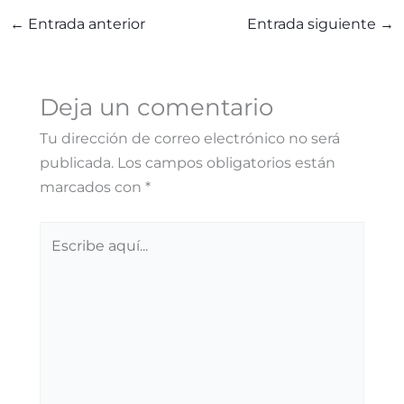
l
a
c
s
m
←
Entrada anterior
Entrada siguiente
→
e
t
e
s
p
g
s
b
e
a
Deja un comentario
r
A
o
n
r
Tu dirección de correo electrónico no será
a
p
o
g
t
publicada.
Los campos obligatorios están
marcados con
*
m
p
k
e
i
r
r
Escribe
aquí...