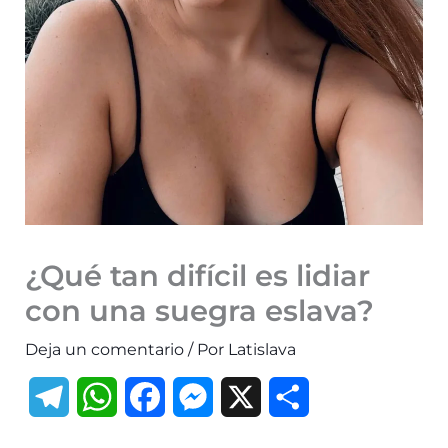
¿Qué tan difícil es lidiar
con una suegra eslava?
Deja un comentario
/ Por
Latislava
T
W
F
M
X
C
e
h
a
e
o