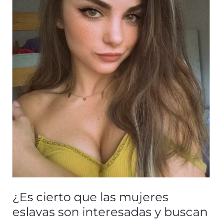
un
hombre
proveedor?
¿Es cierto que las mujeres
eslavas son interesadas y buscan