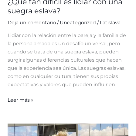
¿Qué tan difícil es lidiar con una
suegra eslava?
Deja un comentario
/
Uncategorized
/
Latislava
Lidiar con la relación entre la pareja y la familia de
la persona amada es un desafío universal, pero
cuando se trata de una suegra eslava, pueden
surgir algunas diferencias culturales que hacen
que la experiencia sea única. Las suegras eslavas,
como en cualquier cultura, tienen sus propias
expectativas y valores que pueden influir en
¿Qué
Leer más »
tan
difícil
es
lidiar