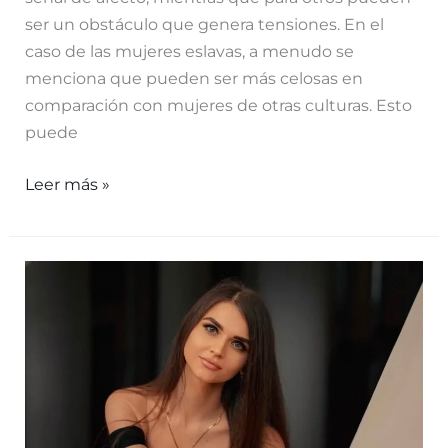
ser un obstáculo que genera tensiones. En el
caso de las mujeres eslavas, a menudo se
menciona que pueden ser más celosas en
comparación con mujeres de otras culturas. Esto
puede
¿Por
Leer más »
qué
las
mujeres
eslavas
son
muy
celosas?