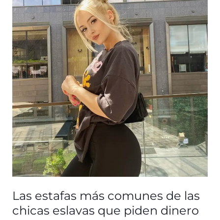
con
una
suegra
eslava?
Las estafas más comunes de las
chicas eslavas que piden dinero