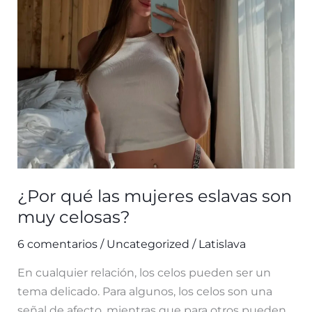
ucranianas
en
vez
de
las
chicas
rusas?
¿Por qué las mujeres eslavas son
muy celosas?
6 comentarios
/
Uncategorized
/
Latislava
En cualquier relación, los celos pueden ser un
tema delicado. Para algunos, los celos son una
señal de afecto, mientras que para otros pueden